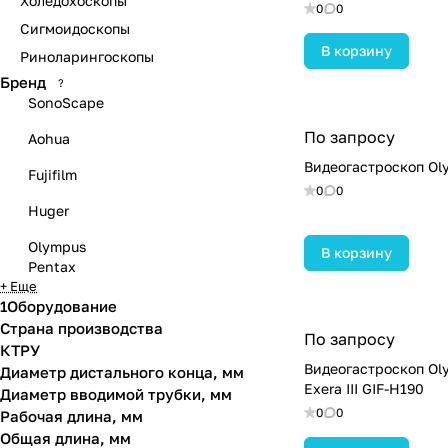
Холедохоскопы
0
0
Сигмоидоскопы
В корзину
Риноларингоскопы
Бренд
?
SonoScape
По запросу
Aohua
Видеогастроскоп Ol
Fujifilm
0
0
Huger
Olympus
В корзину
Pentax
+ Еще
1Оборудование
Страна производства
По запросу
КТРУ
Видеогастроскоп Ol
Диаметр дистального конца, мм
Exera III GIF-H190
Диаметр вводимой трубки, мм
0
0
Рабочая длина, мм
Общая длина, мм