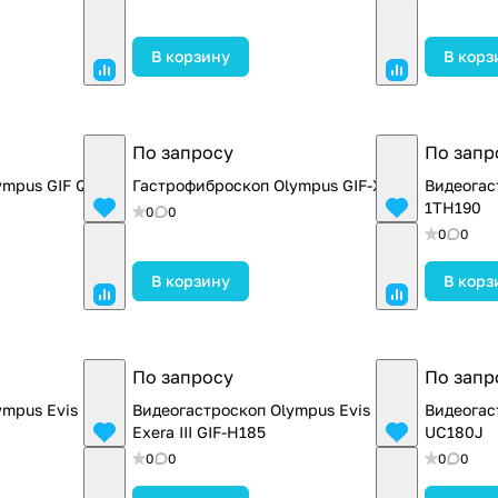
В корзину
В корз
По запросу
По запр
ympus GIF Q160
Гастрофиброскоп Olympus GIF-XPE3
Видеогас
1TH190
0
0
0
0
В корзину
В корз
По запросу
По запр
ympus Evis
Видеогастроскоп Olympus Evis
Видеогас
Exera III GIF-H185
UC180J
0
0
0
0