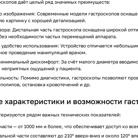
скопов даёт целый ряд значимых преимуществ:
о изображения: Современные модели гастроскопов оснаще
ую картинку с хорошей детализацией.
зора: Дистальная часть гастроскопа оснащена широкой оп
 без необходимости частых перемещений аппарата.
 удобство использования: Устройство отличается небольши
ное проведение манипуляций врачом.
минимальный дискомфорт: За счёт малого диаметра вводимо
 неприятных ощущений у пациента.
ьность: Помимо диагностики, гастроскопы позволяют пров
полипов, остановка кровотечений и др.
е характеристики и возможности гас
теризуются рядом важных технических показателей:
части — от 1000 мм и более, что обеспечивает доступ ко в
альной части составляют до 210° вверх-вниз и около 120° 