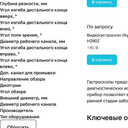
В корзину
Глубина резкости, мм
Угол изгиба дистального конца
вверх, °
Угол изгиба дистального конца
По запросу
вниз, °
Угол поля зрения, °
Видеогастроскоп Ol
H290Z
Диаметр рабочего канала, мм
Угол изгиба дистального конца
0
0
вправо, °
В корзину
Угол изгиба дистального конца
влево, °
Доп. канал для промывки
Направление обзора
Гастроскопы предс
Диоптрии
диагностических и
Угол обзора
прибор позволяет 
Внешний диаметр, мм
ранней стадии заб
Диаметр рабочего канала
Производитель
Ключевые о
Тип оборудования
Сбросить