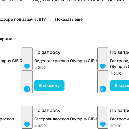
одборе под задачи ЛПУ
Показать еще
лярные
По запросу
По запр
ympus GIF Q150
Видеогастроскоп Olympus GIF-H170
Гастрови
Olympus 
0
0
0
0
В корзину
В корз
По запросу
По запр
троскоп
Гастровидеоскоп Olympus GIF-N180
Гастрофи
0
0
0
0