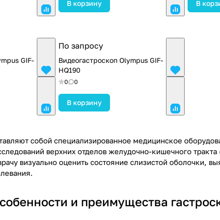
В корзину
В корз
По запросу
ympus GIF-
Видеогастроскоп Olympus GIF-
HQ190
0
0
В корзину
тавляют собой специализированное медицинское оборудов
сследований верхних отделов желудочно-кишечного тракта 
врачу визуально оценить состояние слизистой оболочки, вы
олевания.
собенности и преимущества гастрос