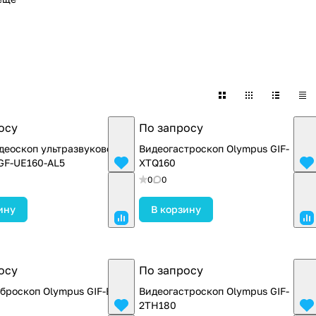
осу
По запросу
деоскоп ультразвуковой
Видеогастроскоп Olympus GIF-
GF-UE160-AL5
XTQ160
0
0
ину
В корзину
осу
По запросу
броскоп Olympus GIF-E3
Видеогастроскоп Olympus GIF-
2TH180