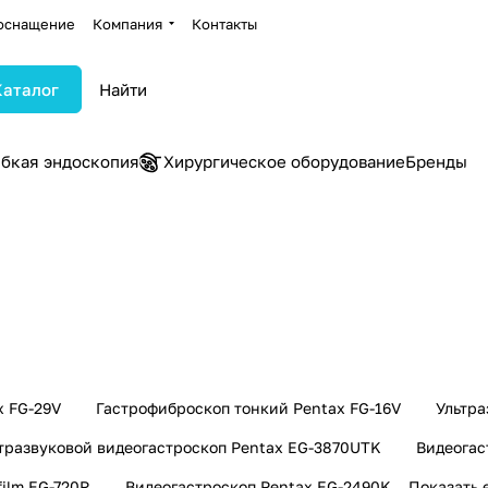
оснащение
Компания
Контакты
Каталог
ибкая эндоскопия
Хирургическое оборудование
Бренды
x FG-29V
Гастрофиброскоп тонкий Pentax FG-16V
Ультра
тразвуковой видеогастроскоп Pentax EG-3870UTK
Видеогас
film EG-720R
Видеогастроскоп Pentax EG-2490K
Показать 