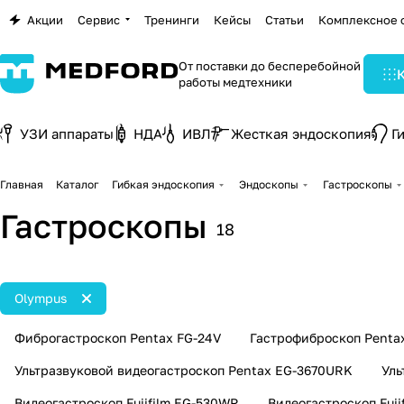
Акции
Сервис
Тренинги
Кейсы
Статьи
Комплексное 
От поставки до бесперебойной
работы медтехники
УЗИ аппараты
НДА
ИВЛ
Жесткая эндоскопия
Г
Главная
Каталог
Гибкая эндоскопия
Эндоскопы
Гастроскопы
Гастроскопы
18
Olympus
Фиброгастроскоп Pentax FG-24V
Гастрофиброскоп Penta
Ультразвуковой видеогастроскоп Pentax EG-3670URK
Уль
Видеогастроскоп Fujifilm EG-530WR
Видеогастроскоп Fuji