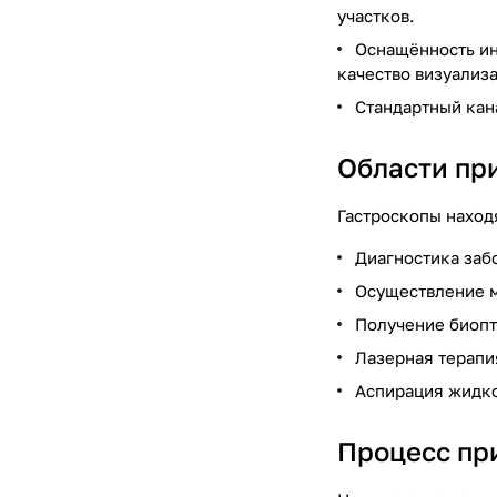
участков.
Оснащённость ин
качество визуализ
Стандартный кан
Области пр
Гастроскопы наход
Диагностика заб
Осуществление м
Получение биопт
Лазерная терапи
Аспирация жидко
Процесс пр