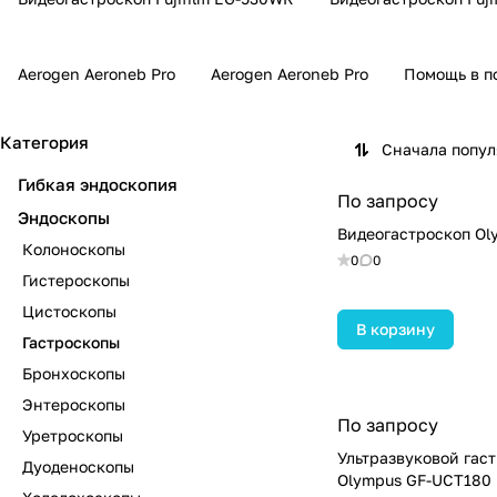
Aerogen Aeroneb Pro
Aerogen Aeroneb Pro
Помощь в п
Категория
Сначала попу
Гибкая эндоскопия
По запросу
Эндоскопы
Видеогастроскоп Ol
Колоноскопы
0
0
Гистероскопы
Цистоскопы
В корзину
Гастроскопы
Бронхоскопы
Энтероскопы
По запросу
Уретроскопы
Ультразвуковой гас
Дуоденоскопы
Olympus GF-UCT180