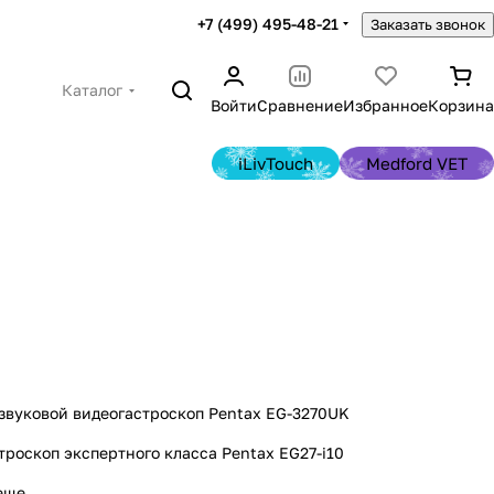
+7 (499) 495-48-21
Заказать звонок
Каталог
Войти
Сравнение
Избранное
Корзина
iLivTouch
Medford VET
звуковой видеогастроскоп Pentax EG-3270UK
троскоп экспертного класса Pentax EG27-i10
еще