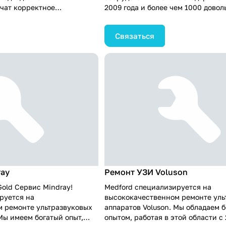
чат корректное
2009 года и более чем 1000 довол
ройку оборудования УЗИ,
клиентов, вы можете доверять на
вность к использованию.
восстановления медицинской тех
Связаться
ляем обучение
имеем собственный склад запчас
бы они могли эффективно
обеспечиваем выезд наших инжен
м и получать точные
России. Рассчитывайте на нас дл
ики. Доверьтесь нам, и мы
качественного и надежного комп
ода в эксплуатацию вашего
ремонта оборудования УЗИ.
ым и безопасным.
ray
Ремонт УЗИ Voluson
Gold Сервис Mindray!
Medford специализируется на
руется на
высококачественном ремонте уль
 ремонте ультразвуковых
аппаратов Voluson. Мы обладаем 
Мы имеем богатый опыт,
опытом, работая в этой области с 