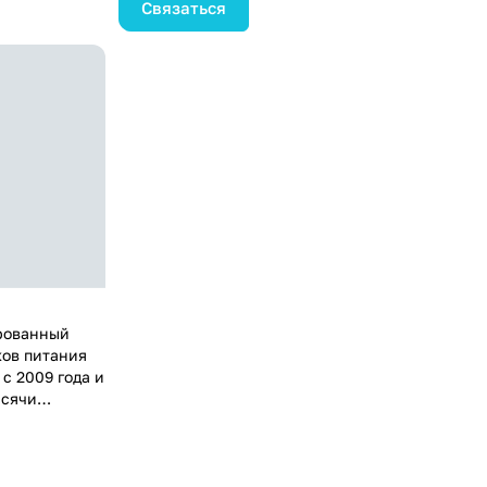
Связаться
мпонентном
обственного
неры,
 готовы
у России,
 вашего
. Доверьтесь
аботать как
ежные
рованный
ков питания
с 2009 года и
ысячи
на
собственный
 готовы
ля