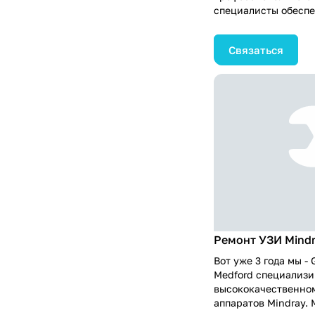
специалисты обеспе
подключение и наст
гарантируя его гото
Связаться
Мы также предостав
пользователям, что
работать с аппарато
результаты диагност
сделаем процесс вв
УЗИ аппарата быстр
Ремонт УЗИ Mind
Вот уже 3 года мы - 
Medford специализи
высококачественном
аппаратов Mindray. 