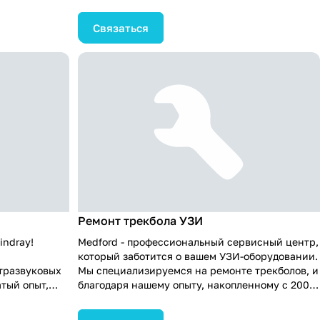
ных клиентов.
области с 2009 года и обслуживая более 1000
 ремонте
довольных клиентов. У нас есть собственный
Связаться
ого склада
склад запчастей, и наши
ицированные
высококвалифицированные инженеры,
цированные,
обученные и сертифицированные, готовы
ой уголок
выехать в любую точку России для проведения
о ремонта
надежного ремонта вашего ультразвукового
Voluson.
аппарата GE. Надежность, опыт и
ему
профессионализм - наши основные
ачество и
преимущества в сфере обслуживания
медицинской техники.
Ремонт трекбола УЗИ
indray!
Medford - профессиональный сервисный центр,
который заботится о вашем УЗИ-оборудовании.
тразвуковых
Мы специализируемся на ремонте трекболов, и
тый опыт,
благодаря нашему опыту, накопленному с 2009
да, и можем
года, мы стали надежным выбором для более
ольных
чем тысячи довольных клиентов.