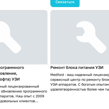
Связаться
клад запчастей и
клиентов. Наша экспертиза в ко
 инженеры, обученные и
ремонте подкреплена наличием с
 которые могут
склада запчастей, а наши
ь в любую точку России,
высококвалифицированные инже
ежный ремонт вашего УЗИ
обученные и сертифицированные,
Надежность, опыт и
оперативно выехать в любую точк
ализм - наши главные
чтобы провести надежный ремонт
служивания медицинской
ультразвукового аппарата Mindray
нам, и ваше оборудование будет р
новое, обеспечивая точные и над
диагностические исследования.
рограммного
Ремонт блока питания УЗИ
овление,
Medford - ваш надежный лицензи
офта) УЗИ
сервисный центр по ремонту бло
УЗИ-аппаратов. С богатым опытом 
ежный лицензированный
удовлетворенностью более чем т
о обновлению программного
клиентов, мы специализируемся 
паратов. Наш опыт с 2009
компонентном ремонте и имеем 
 довольных клиентов
склад запчастей. Наши инженеры
венное обновление. Мы
выехать в любой регион России д