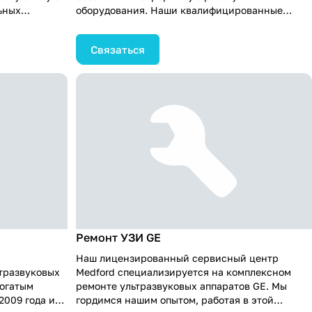
ьных
оборудования. Наши квалифицированные
м в вопросах
техники проведут замену аккумулятора с
ники. Мы
учетом всех необходимых мер безопасности и
Связаться
тей и
качественно настроят аппарат. Это поможет
еров по всей
вам продолжать проводить точные и надежные
я
ультразвуковые исследования без перебоев. Не
онентного
стоит забывать о важности регулярного
обслуживания вашего медицинского
оборудования, и мы готовы помочь вам в этом
процессе.
Ремонт УЗИ GE
Наш лицензированный сервисный центр
тразвуковых
Medford специализируется на комплексном
богатым
ремонте ультразвуковых аппаратов GE. Мы
2009 года и
гордимся нашим опытом, работая в этой