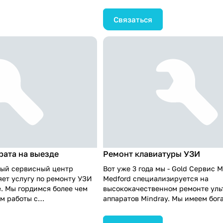
сти с 2009 года, и можем
имея на счету более 1000 доволь
 чем 1000 довольных
Наша экспертиза в компонентном
Связаться
пертиза в компонентном
подкреплена наличием собственн
а наличием собственного
запчастей, а наши высококвалиф
 наши
инженеры, обученные и сертифи
ванные инженеры,
могут оперативно приехать в люб
ицированные, готовы
России для проведения надежног
 в любую точку России,
вашего ультразвукового аппарата 
ежный ремонт вашего
Доверьтесь нам, и мы вернем ваш
арата Mindray. Доверьтесь
оборудованию его первозданное к
вание будет работать как
функциональность.
 точные и надежные
следования.
рата на выезде
Ремонт клавиатуры УЗИ
ый сервисный центр
Вот уже 3 года мы - Gold Сервис M
яет услугу по ремонту УЗИ
Medford специализируется на
е. Мы гордимся более чем
высококачественном ремонте уль
м работы с
аппаратов Mindray. Мы имеем бога
едицинским оборудованием
работая в этой области с 2009 го
овольными клиентами. У нас
похвастаться более чем 1000 дов