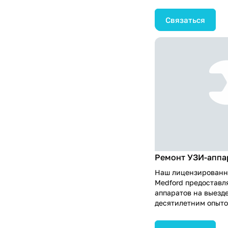
работая в этой обла
похвастаться более
Связаться
клиентов. Наша экс
ремонте подкреплен
склада запчастей, а
высококвалифициро
обученные и сертиф
оперативно выехать
чтобы провести над
ультразвукового апп
нам, и ваше оборудо
новое, обеспечивая
диагностические ис
Ремонт УЗИ-аппа
Наш лицензированн
Medford предоставл
аппаратов на выезд
десятилетним опыто
диагностическим м
и более чем 1000 д