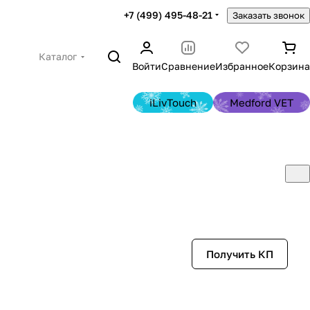
+7 (499) 495-48-21
Заказать звонок
Каталог
Войти
Сравнение
Избранное
Корзина
iLivTouch
Medford VET
Получить КП