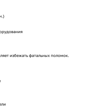
ч.)
борудования
оляет избежать фатальных поломок.
е
ели