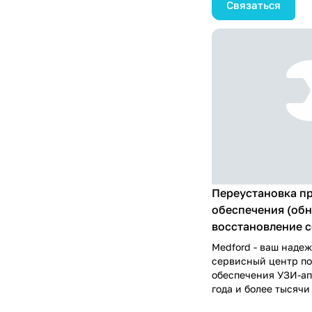
Связаться
есть собственный с
квалифицированные
сертифицированные,
оперативно приехат
чтобы провести над
аппарата на месте. 
высокий профессион
козыри в сфере об
техники.
Переустановка п
обеспечения (обн
восстановление с
Medford - ваш над
сервисный центр п
обеспечения УЗИ-ап
года и более тысячи
гарантируют качест