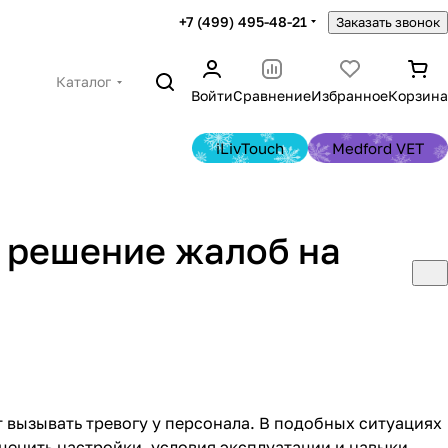
+7 (499) 495-48-21
Заказать звонок
Каталог
Войти
Сравнение
Избранное
Корзина
iLivTouch
Medford VET
и решение жалоб на
 вызывать тревогу у персонала. В подобных ситуациях
ценить настройки, условия эксплуатации и навыки