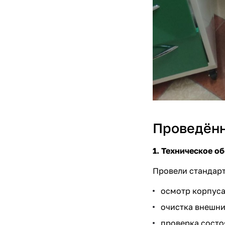
Проведённ
1. Техническое о
Провели стандар
осмотр корпуса
очистка внешни
проверка состо