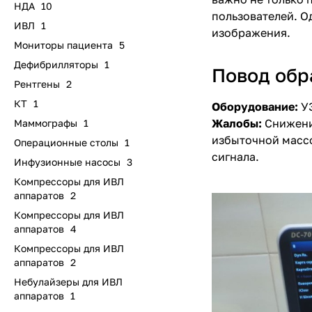
НДА
10
пользователей. О
ИВЛ
1
изображения.
Мониторы пациента
5
Дефибрилляторы
1
Повод об
Рентгены
2
КТ
1
Оборудование:
У
Жалобы:
Снижени
Маммографы
1
избыточной массо
Операционные столы
1
сигнала.
Инфузионные насосы
3
Компрессоры для ИВЛ
аппаратов
2
Компрессоры для ИВЛ
аппаратов
4
Компрессоры для ИВЛ
аппаратов
2
Небулайзеры для ИВЛ
аппаратов
1