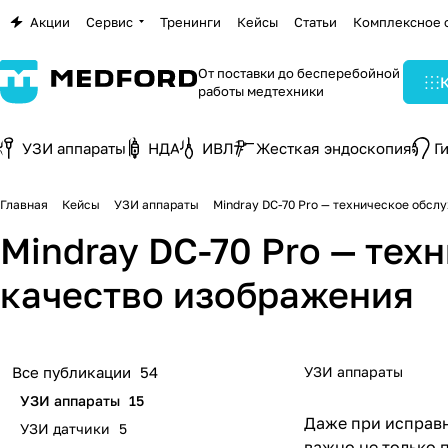
Акции
Сервис
Тренинги
Кейсы
Статьи
Комплексное 
От поставки до бесперебойной
работы медтехники
УЗИ аппараты
НДА
ИВЛ
Жесткая эндоскопия
Г
Главная
Кейсы
УЗИ аппараты
Mindray DC-70 Pro — техническое обс
Mindray DC-70 Pro — те
качество изображения
УЗИ аппараты
Все публикации
54
УЗИ аппараты
15
Даже при исправн
УЗИ датчики
5
важно не только 