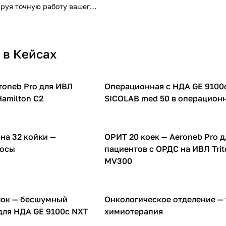
ируя точную работу вашего
дования.
 в Кейсах
eroneb Pro для ИВЛ
Операционная с НДА GE 9100c
ВЛ аппаратов
Компрессоры для ИВЛ аппаратов
amilton C2
SICOLAB med 50 в операцион
на 32 койки —
ОРИТ 20 коек — Aeroneb Pro д
сы
Компрессоры для ИВЛ аппаратов
сосы
пациентов с ОРДС на ИВЛ Trit
MV300
ок — бесшумный
Онкологическое отделение —
ВЛ аппаратов
Инфузионные насосы
для НДА GE 9100c NXT
химиотерапия