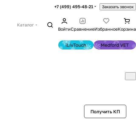
+7 (499) 495-48-21
Заказать звонок
Каталог
Войти
Сравнение
Избранное
Корзина
iLivTouch
Medford VET
Получить КП