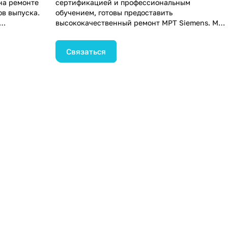
на ремонте
сертификацией и профессиональным
ов выпуска.
обучением, готовы предоставить
высококачественный ремонт МРТ Siemens. Мы
 чтобы
гарантируем надежную работу вашего
ровать
оборудования и выезжаем к вам для
Связаться
вания. Кроме
оперативного обслуживания.
м регулярное
ы
адежную
тесь нам,
т точности и
чении вашим