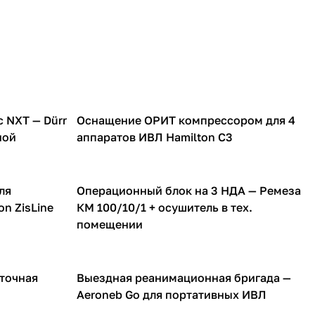
 NXT — Dürr
Оснащение ОРИТ компрессором для 4
Компрессоры для ИВЛ аппаратов
ной
аппаратов ИВЛ Hamilton C3
ля
Операционный блок на 3 НДА — Ремеза
Компрессоры для ИВЛ аппаратов
on ZisLine
КМ 100/10/1 + осушитель в тех.
помещении
 точная
Выездная реанимационная бригада —
Небулайзеры для ИВЛ аппаратов
Aeroneb Go для портативных ИВЛ