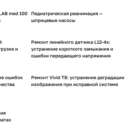
LAB med 100
Педиатрическая реанимация —
Инфузионные насосы
х
шприцевые насосы
:
Ремонт линейного датчика L12-4s:
УЗИ датчики
грузке и
устранение короткого замыкания и
ошибки передающего напряжения
ие ошибок
Ремонт Vivid T8: устранение деградации
УЗИ аппараты
чества
изображения при исправной системе
ния
ратах