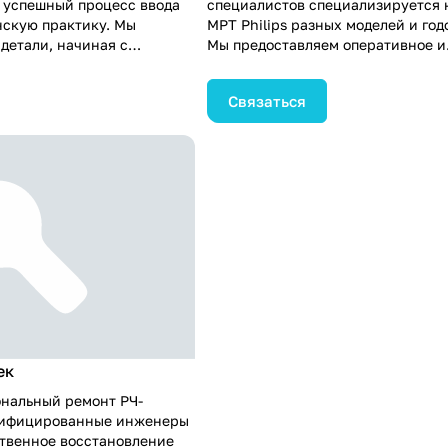
и успешный процесс ввода
специалистов специализируется 
скую практику. Мы
МРТ Philips разных моделей и год
детали, начиная с
Мы предоставляем оперативное и
ания и заканчивая
профессиональное обслуживание,
едицинского персонала.
устранить неполадки и минимизи
Связаться
 высших стандартов
простои в работе вашего оборудо
ости, чтобы убедиться, что
ремонта, мы также предоставляе
ние работает на пике
техническое обслуживание, чтоб
еспечивает точную
гарантировать долгосрочную и н
тесь Medford для
работу вашего МРТ Philips. Доверь
ия МРТ и повышения
чтобы обеспечить высший стандар
ой помощи, которую вы
безопасности в диагностике и ле
им пациентам.
пациентам.
ек
ональный ремонт РЧ-
тифицированные инженеры
твенное восстановление