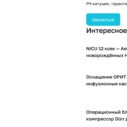
РЧ-катушек, гарант
медицинского обору
Связаться
Интересное
NICU 12 коек — A
Компрессоры для И
новорождённых H
Оснащение ОРИТ 
Инфузионные насо
инфузионные на
Операционный бл
Компрессоры для И
компрессор Dürr 