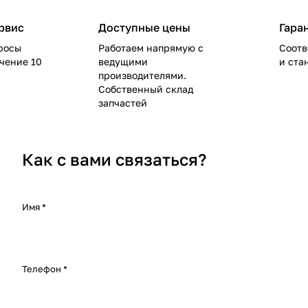
рвис
Доступные цены
Гара
росы
Работаем напрямую с
Соотв
ечение 10
ведущими
и ста
производителями.
Собственный склад
запчастей
Как с вами связаться?
Имя
*
Телефон
*