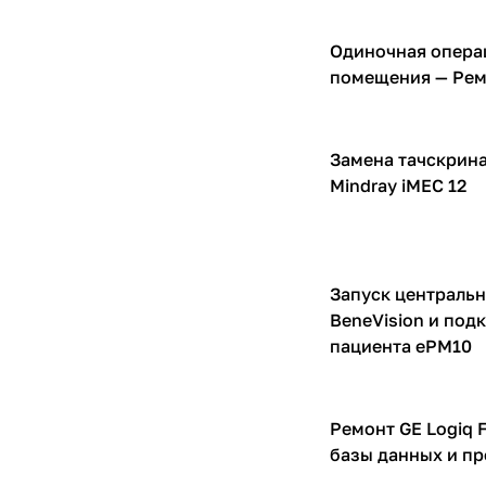
Одиночная операц
Компрессоры для И
помещения — Рем
Замена тачскрина
Мониторы пациента
Mindray iMEC 12
Запуск центральн
Мониторы пациента
BeneVision и под
пациента ePM10
Ремонт GE Logiq 
УЗИ аппараты
базы данных и п