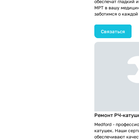
обеспечат гладкий 
МРТ в вашу медицин
заботимся о каждой 
настройки оборудов
обучением вашего м
Связаться
Мы придерживаемся
качества и безопасн
ваше МРТ-оборудова
эффективности и об
диагностику. Доверь
успешного внедрен
качества медицинск
предоставляете ваш
Ремонт РЧ-катуш
Medford - професси
катушек. Наши сер
обеспечивают качес