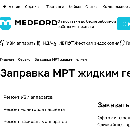
Акции
Сервис
Тренинги
Кейсы
Статьи
Комплексное 
От поставки до бесперебойной
работы медтехники
УЗИ аппараты
НДА
ИВЛ
Жесткая эндоскопия
Г
Главная
Сервис
Заправка МРТ жидким гелием
Заправка МРТ жидким г
Ремонт УЗИ аппаратов
Заказать
Ремонт мониторов пациента
Оформите заяв
Ремонт наркозных аппаратов
ближайшее вр