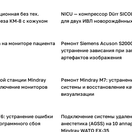
ионная без тех.
NICU — компрессор Dürr SICO
ВЛ аппаратов
Компрессоры для ИВЛ аппаратов
еза КМ-8 с кожухом
для двух ИВЛ новорождённы
 на мониторе пациента
Ремонт Siemens Acuson S2000
УЗИ аппараты
устранение зависания при за
артефактов изображения
ой станции Mindray
Ремонт Mindray M7: устранен
УЗИ аппараты
ключение мониторов
системы и восстановление ка
визуализации
F6: устранение ошибки
Подключение системы удале
НДА
рограммного сбоя
анестетика (AGSS) на 10 аппа
Mindray WATO EX-35