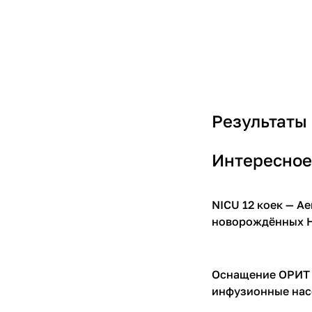
Результаты
Интересное
NICU 12 коек — A
Компрессоры для И
новорождённых H
Оснащение ОРИТ 
Инфузионные насо
инфузионные на