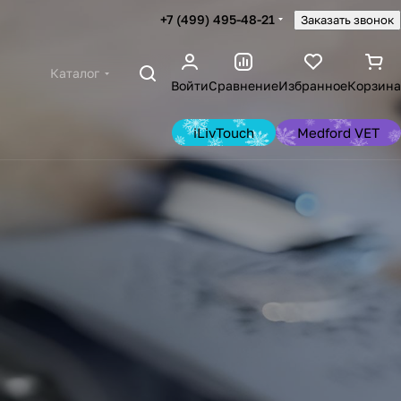
+7 (499) 495-48-21
Заказать звонок
Каталог
Войти
Сравнение
Избранное
Корзина
iLivTouch
Medford VET