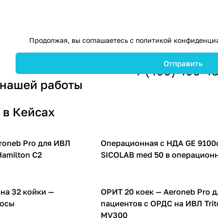
Продолжая, вы соглашаетесь с
политикой конфиденци
+7 (499) 495-4
 нашей работы
 в Кейсах
eroneb Pro для ИВЛ
Операционная с НДА GE 9100c
ВЛ аппаратов
Компрессоры для ИВЛ аппаратов
amilton C2
SICOLAB med 50 в операцион
на 32 койки —
ОРИТ 20 коек — Aeroneb Pro д
сы
Компрессоры для ИВЛ аппаратов
сосы
пациентов с ОРДС на ИВЛ Trit
MV300