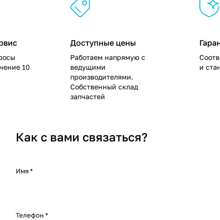
рвис
Доступные цены
Гара
росы
Работаем напрямую с
Соотв
ечение 10
ведущими
и ста
производителями.
Собственный склад
запчастей
Как с вами связаться?
Имя
*
Телефон
*