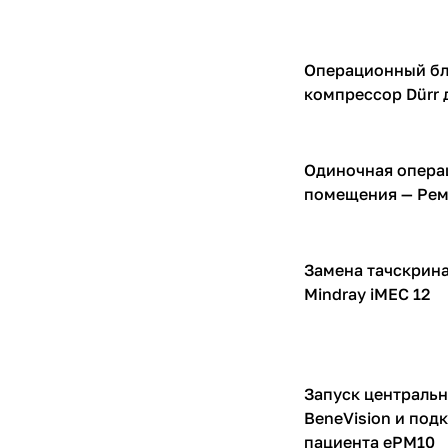
Операционный бл
Компрессоры для И
компрессор Dürr 
Одиночная операц
Компрессоры для И
помещения — Рем
Замена тачскрина
Мониторы пациента
Mindray iMEC 12
Запуск центральн
Мониторы пациента
BeneVision и под
пациента ePM10