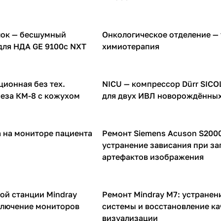
ок — бесшумный
Онкологическое отделение —
ВЛ аппаратов
Инфузионные насосы
для НДА GE 9100c NXT
химиотерапия
ионная без тех.
NICU — компрессор Dürr SICO
ВЛ аппаратов
Компрессоры для ИВЛ аппаратов
еза КМ-8 с кожухом
для двух ИВЛ новорождённы
 на мониторе пациента
Ремонт Siemens Acuson S2000
УЗИ аппараты
устранение зависания при за
артефактов изображения
ой станции Mindray
Ремонт Mindray M7: устранен
УЗИ аппараты
ключение мониторов
системы и восстановление ка
визуализации