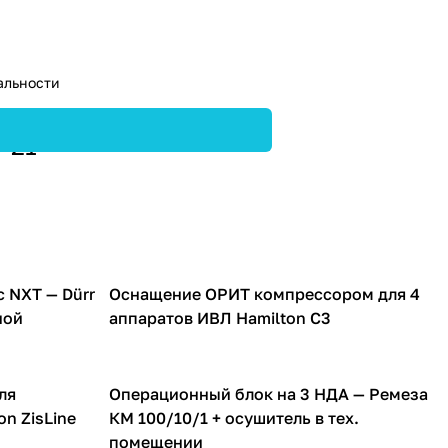
альности
8-21
 NXT — Dürr
Оснащение ОРИТ компрессором для 4
Компрессоры для ИВЛ аппаратов
ной
аппаратов ИВЛ Hamilton C3
ля
Операционный блок на 3 НДА — Ремеза
Компрессоры для ИВЛ аппаратов
on ZisLine
КМ 100/10/1 + осушитель в тех.
помещении