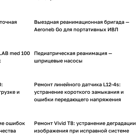
 точная
Выездная реанимационная бригада —
Небулайзеры для ИВЛ аппаратов
Aeroneb Go для портативных ИВЛ
LAB med 100
Педиатрическая реанимация —
Инфузионные насосы
х
шприцевые насосы
:
Ремонт линейного датчика L12-4s:
УЗИ датчики
грузке и
устранение короткого замыкания и
ошибки передающего напряжения
ие ошибок
Ремонт Vivid T8: устранение деградации
УЗИ аппараты
чества
изображения при исправной системе