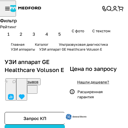
Фильтр
Рейтинг
С фото
С текстом
1
2
3
4
5
Главная
Каталог
Ультразвуковая диагностика
УЗИ аппараты
УЗИ аппарат GE Healthcare Voluson E
УЗИ аппарат GE
Цена по запросу
Healthcare Voluson E
0
Нет отзывов
Нашли дешевле?
Расширенная
гарантия
Запрос КП