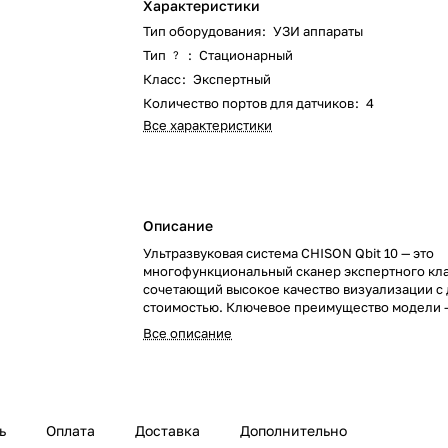
Характеристики
Тип оборудования
:
УЗИ аппараты
Тип
:
Стационарный
?
Класс
:
Экспертный
Количество портов для датчиков
:
4
Все характеристики
Описание
Ультразвуковая система CHISON Qbit 10 — это
многофункциональный сканер экспертного кла
сочетающий высокое качество визуализации с
стоимостью. Ключевое преимущество модели 
степень автоматизации рабочих процессов, чт
Все описание
производительность и упрощает проведение
диагностических исследований в повседневно
клинической практике.
ь
Оплата
Доставка
Дополнительно