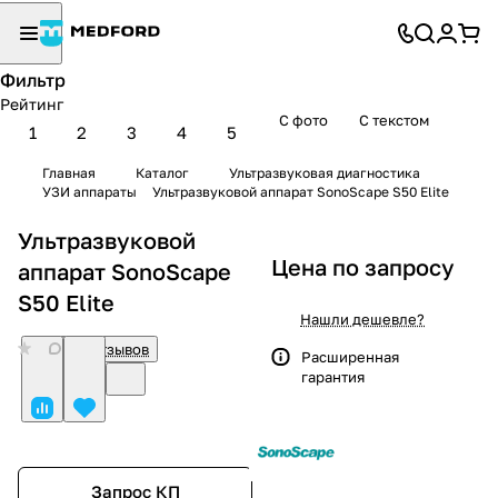
Фильтр
Рейтинг
С фото
С текстом
1
2
3
4
5
Главная
Каталог
Ультразвуковая диагностика
УЗИ аппараты
Ультразвуковой аппарат SonoScape S50 Elite
Ультразвуковой
Цена по запросу
аппарат SonoScape
S50 Elite
Нашли дешевле?
0
Нет отзывов
Расширенная
гарантия
Запрос КП