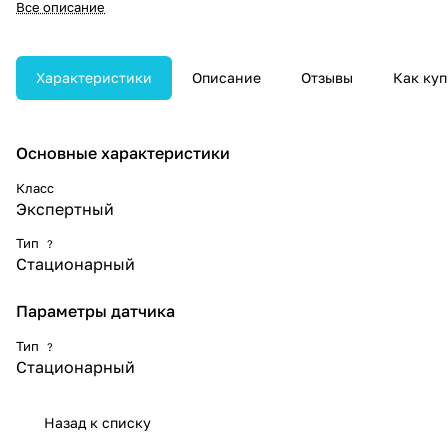
Все описание
функций и программных
пакетов. Поддерживает 14
Smart-режимов для
автоматизации исследований в
Характеристики
Описание
Отзывы
Как куп
различных клинических
направлениях.
Основные характеристики
Класс
Экспертный
Тип
?
Стационарный
Параметры датчика
Тип
?
Стационарный
Назад к списку