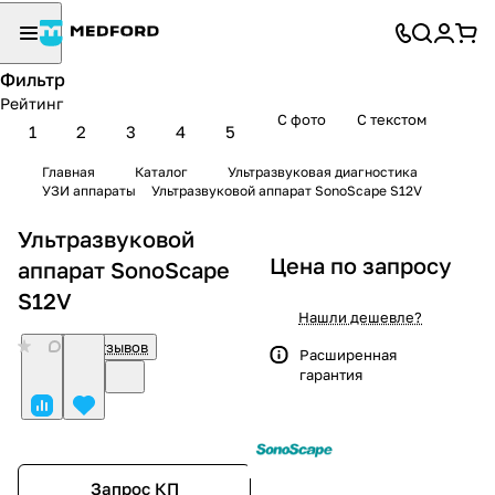
Фильтр
Рейтинг
С фото
С текстом
1
2
3
4
5
Главная
Каталог
Ультразвуковая диагностика
УЗИ аппараты
Ультразвуковой аппарат SonoScape S12V
Ультразвуковой
Цена по запросу
аппарат SonoScape
S12V
Нашли дешевле?
0
Нет отзывов
Расширенная
гарантия
Запрос КП