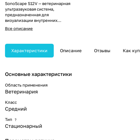
SonoScape S12V — ветеринарная
ультразвуковая система,
предназначенная для
визуализации внутренних
органов животных в различных
Все описание
клинических сценариях.
Аппарат поддерживает как 2D-,
так и 3D-режимы сканирования,
оснащён набором
Характеристики
Описание
Отзывы
Как куп
функциональных инструментов
и обеспечивает высокое
качество изображения в своём
классе.
Основные характеристики
Область применения
Ветеринария
Класс
Средний
Тип
?
Стационарный