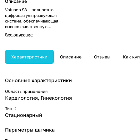
Описание
Voluson S8 — полностью
цифровая ультразвуковая
система, обеспечивающая
высококачественную
визуализацию в 2D, 3D и 4D
Все описание
режимах. Аппарат отличается
улучшенной
производительностью,
упрощённым управлением и
Характеристики
Описание
Отзывы
Как куп
меньшим весом по сравнению с
предыдущими моделями.
Предназначен для акушерско-
гинекологических
Основные характеристики
исследований, включая раннюю
и детализированную оценку
Область применения
состояния плода.
Кардиология, Гинекология
Тип
?
Стационарный
Параметры датчика