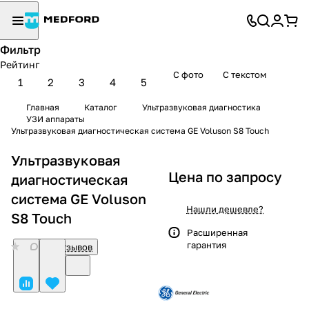
Фильтр
Рейтинг
С фото
С текстом
1
2
3
4
5
Главная
Каталог
Ультразвуковая диагностика
УЗИ аппараты
Ультразвуковая диагностическая система GE Voluson S8 Touch
Ультразвуковая
Цена по запросу
диагностическая
система GE Voluson
Нашли дешевле?
S8 Touch
Расширенная
гарантия
0
Нет отзывов