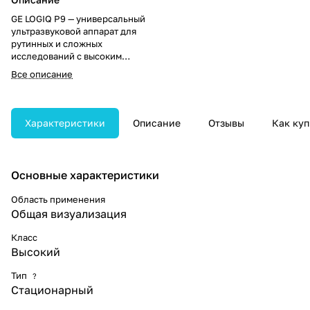
GE LOGIQ P9 — универсальный
ультразвуковой аппарат для
рутинных и сложных
исследований с высоким
качеством визуализации.
Все описание
Обеспечивает быструю
диагностику и интуитивно
понятный интерфейс для
эффективной работы.
Характеристики
Описание
Отзывы
Как куп
Основные характеристики
Область применения
Общая визуализация
Класс
Высокий
Тип
?
Стационарный