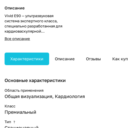
Описание
Vivid E90 — ультразвуковая
система экспертного класса,
специально разработанная для
кардиоваскулярной
диагностики. Предоставляет
Все описание
расширенные возможности 2D-
визуализации, функции
количественного анализа и
оптимизированный интерфейс,
Характеристики
Описание
Отзывы
Как куп
что позволяет эффективно
решать сложные клинические
задачи и повышает удобство
работы специалиста.
Основные характеристики
Область применения
Общая визуализация, Кардиология
Класс
Премиальный
Тип
?
Стационарный