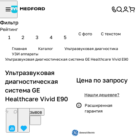
Фильтр
Рейтинг
С фото
С текстом
1
2
3
4
5
Главная
Каталог
Ультразвуковая диагностика
УЗИ аппараты
Ультразвуковая диагностическая система GE Healthcare Vivid E90
Ультразвуковая
Цена по запросу
диагностическая
система GE
Нашли дешевле?
Healthcare Vivid E90
Расширенная
гарантия
0
Нет отзывов