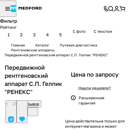
Фильтр
Рейтинг
С фото
С текстом
1
2
3
4
5
Главная
Каталог
Лучевая диагностика
Рентгеновские аппараты
Передвижной рентгеновский аппарат С.П. Гелпик "РЕНЕКС"
Передвижной
Цена по запросу
рентгеновский
аппарат С.П. Гелпик
Нашли дешевле?
"РЕНЕКС"
Расширенная
гарантия
0
Нет отзывов
Цена действительна только для
интернет-магазина и может