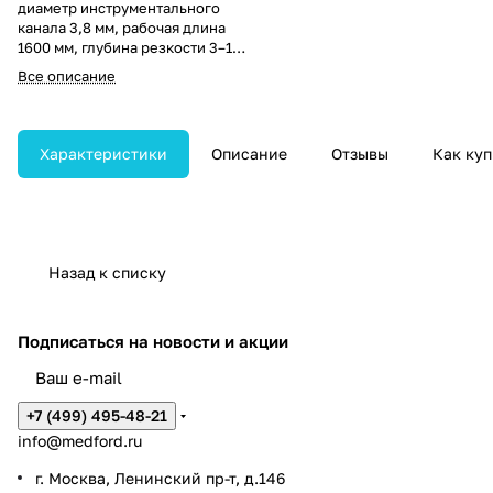
диаметр инструментального
канала 3,8 мм, рабочая длина
1600 мм, глубина резкости 3–100
мм, углы отклонения
Все описание
дистального конца вверх/вниз
180°/180°.
Характеристики
Описание
Отзывы
Как куп
Назад к списку
Подписаться
на новости и акции
+7 (499) 495-48-21
info@medford.ru
г. Москва, Ленинский пр-т, д.146