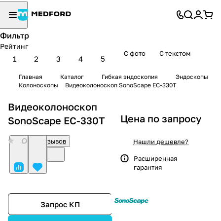
Фильтр
Рейтинг
С фото
С текстом
1
2
3
4
5
Главная
Каталог
Гибкая эндоскопия
Эндоскопы
Колоноскопы
Видеоколоноскоп SonoScape EC-330T
Видеоколоноскоп
Цена по запросу
SonoScape EC-330T
0
Нет отзывов
Нашли дешевле?
Расширенная
гарантия
Запрос КП