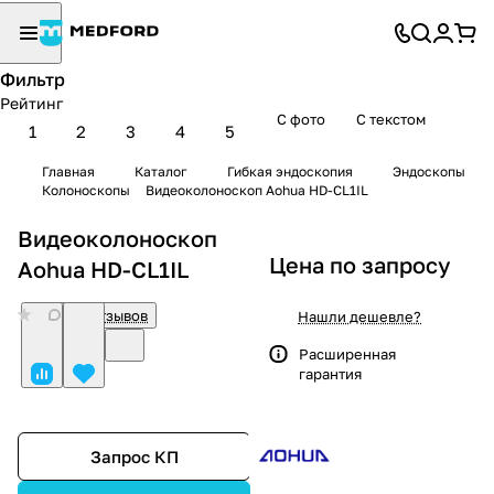
Фильтр
Рейтинг
С фото
С текстом
1
2
3
4
5
Главная
Каталог
Гибкая эндоскопия
Эндоскопы
Колоноскопы
Видеоколоноскоп Aohua HD-CL1IL
Видеоколоноскоп
Цена по запросу
Aohua HD-CL1IL
0
Нет отзывов
Нашли дешевле?
Расширенная
гарантия
Запрос КП