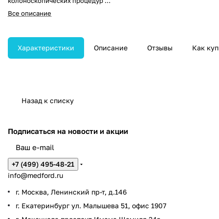
колоноскопических процедур с
высокой детализацией
Все описание
изображения. Имеет рабочую
часть длиной 1689 мм и
диаметром 12,8 мм,
четырёхсторонний изгиб
Характеристики
Описание
Отзывы
Как куп
дистального конца, глубину
резкости 2–100 мм и поле
зрения 145°. Совместим с
видеопроцессором Aohua AC-1.
Назад к списку
Подписаться
на новости и акции
+7 (499) 495-48-21
info@medford.ru
г. Москва, Ленинский пр-т, д.146
г. Екатеринбург ул. Малышева 51, офис 1907