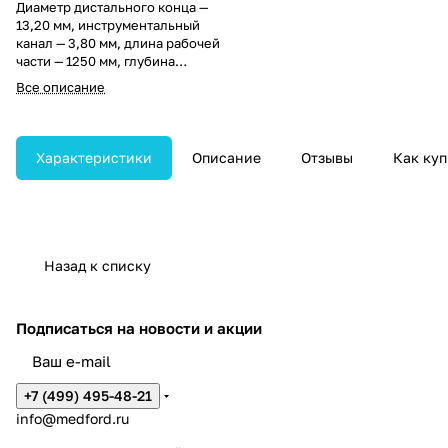
Диаметр дистального конца —
13,20 мм, инструментальный
канал — 3,80 мм, длина рабочей
части — 1250 мм, глубина
резкости — 4–60 мм, углы изгиба
Все описание
вверх/вниз — 120°/90°.
Характеристики
Описание
Отзывы
Как куп
Назад к списку
Подписаться
на новости и акции
+7 (499) 495-48-21
info@medford.ru