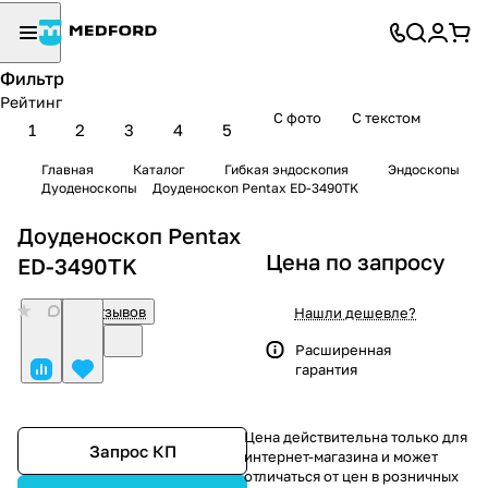
Фильтр
Рейтинг
С фото
С текстом
1
2
3
4
5
Главная
Каталог
Гибкая эндоскопия
Эндоскопы
Дуоденоскопы
Доуденоскоп Pentax ED-3490TK
Доуденоскоп Pentax
Цена по запросу
ED-3490TK
0
Нет отзывов
Нашли дешевле?
Расширенная
гарантия
Цена действительна только для
Запрос КП
интернет-магазина и может
отличаться от цен в розничных