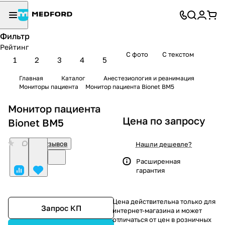
Фильтр
Рейтинг
С фото
С текстом
1
2
3
4
5
Главная
Каталог
Анестезиология и реанимация
Мониторы пациента
Монитор пациента Bionet BM5
Монитор пациента
Цена по запросу
Bionet BM5
0
Нет отзывов
Нашли дешевле?
Расширенная
гарантия
Цена действительна только для
Запрос КП
интернет-магазина и может
отличаться от цен в розничных