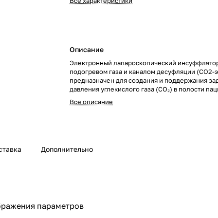
Все характеристики
Описание
Электронный лапароскопический инсуффлятор
подогревом газа и каналом десуфляции (CO2-
предназначен для создания и поддержания за
давления углекислого газа (CO₂) в полости пац
время эндоскопических и лапароскопических 
Все описание
ставка
Дополнительно
ображения параметров