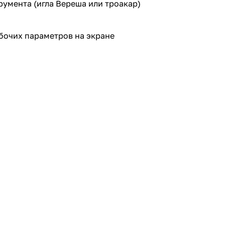
умента (игла Вереша или троакар)
бочих параметров на экране