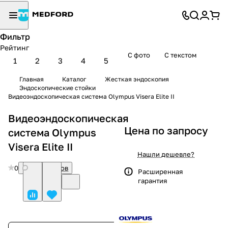
Фильтр
Рейтинг
С фото
С текстом
1
2
3
4
5
Главная
Каталог
Жесткая эндоскопия
Эндоскопические стойки
Видеоэндоскопическая система Olympus Visera Elite II
Видеоэндоскопическая
Цена по запросу
система Olympus
Visera Elite II
Нашли дешевле?
0
Нет отзывов
Расширенная
гарантия