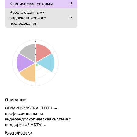
Клинические режимы
5
Работа с данными
эндоскопического
5
исследования
6
4
2
Описание
OLYMPUS VISERA ELITE II —
профессиональная
видеоэндоскопическая система с
поддержкой HDTV,
узкоспектральной визуализацией
Все описание
NBI и 3D-режимом. Оснащена