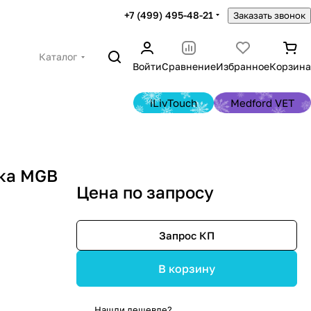
+7 (499) 495-48-21
Заказать звонок
Каталог
Войти
Сравнение
Избранное
Корзина
iLivTouch
Medford VET
йка MGB
Цена по запросу
Запрос КП
В корзину
Нашли дешевле?