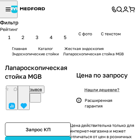
Фильтр
Рейтинг
С фото
С текстом
1
2
3
4
5
Главная
Каталог
Жесткая эндоскопия
Эндоскопические стойки
Лапароскопическая стойка MGB
Лапароскопическая
Цена по запросу
стойка MGB
0
Нет отзывов
Нашли дешевле?
Расширенная
гарантия
Цена действительна только для
Запрос КП
интернет-магазина и может
отличаться от цен в розничных