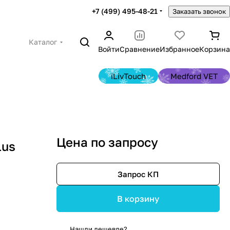
+7 (499) 495-48-21
Заказать звонок
Каталог
Войти
Сравнение
Избранное
Корзина
iLivTouch
Medford VET
Цена по запросу
lus
Запрос КП
В корзину
Нашли дешевле?