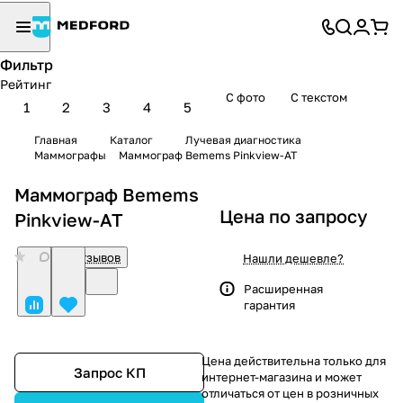
Фильтр
Рейтинг
С фото
С текстом
1
2
3
4
5
Главная
Каталог
Лучевая диагностика
Маммографы
Маммограф Bemems Pinkview-AT
Маммограф Bemems
Цена по запросу
Pinkview-AT
0
Нет отзывов
Нашли дешевле?
Расширенная
гарантия
Цена действительна только для
Запрос КП
интернет-магазина и может
отличаться от цен в розничных