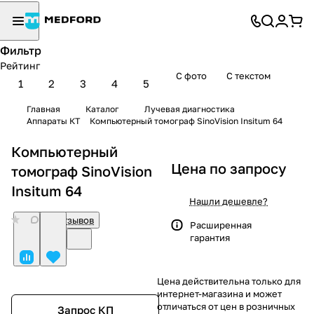
Фильтр
Рейтинг
С фото
С текстом
1
2
3
4
5
Главная
Каталог
Лучевая диагностика
Аппараты КТ
Компьютерный томограф SinoVision Insitum 64
Компьютерный
Цена по запросу
томограф SinoVision
Insitum 64
Нашли дешевле?
0
Нет отзывов
Расширенная
гарантия
Цена действительна только для
интернет-магазина и может
отличаться от цен в розничных
Запрос КП