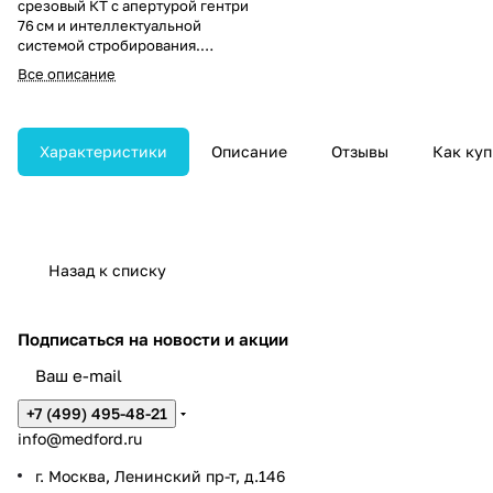
срезовый КТ с апертурой гентри
76 см и интеллектуальной
системой стробирования.
Обеспечивает высокоточное
Все описание
сканирование сердца и
коронарных артерий с
визуализацией стентов и
кальцификатов.
Характеристики
Описание
Отзывы
Как куп
Назад к списку
Подписаться
на новости и акции
+7 (499) 495-48-21
info@medford.ru
г. Москва, Ленинский пр-т, д.146