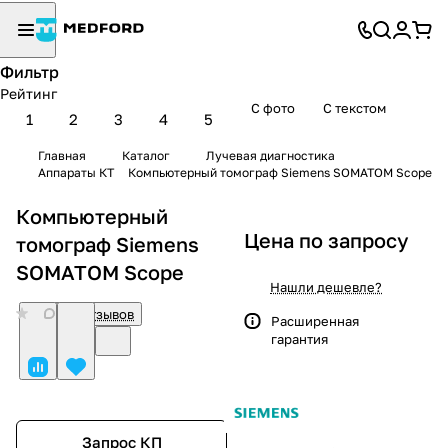
Фильтр
Рейтинг
С фото
С текстом
1
2
3
4
5
Главная
Каталог
Лучевая диагностика
Аппараты КТ
Компьютерный томограф Siemens SOMATOM Scope
Компьютерный
Цена по запросу
томограф Siemens
SOMATOM Scope
Нашли дешевле?
0
Нет отзывов
Расширенная
гарантия
Запрос КП