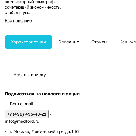
компьютерный томограф,
сочетающий экономичность,
стабильную
производительность и комфорт
Все описание
для пациента. Оснащён
технологией Ultra Fast Ceramics,
обеспечивающей высокое
пространственное разрешение
Характеристики
Описание
Отзывы
Как куп
при низкой дозовой нагрузке.
Назад к списку
Подписаться
на новости и акции
+7 (499) 495-48-21
info@medford.ru
г. Москва, Ленинский пр-т, д.146