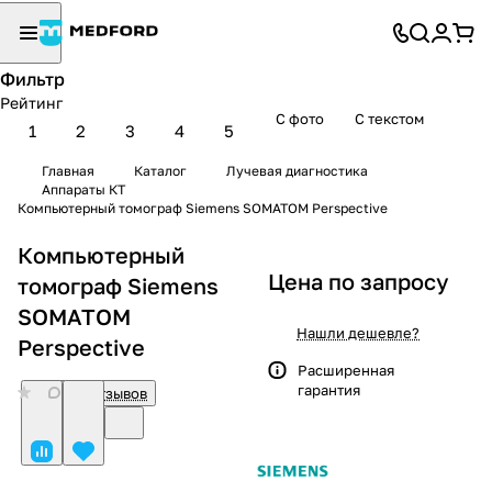
Фильтр
Рейтинг
С фото
С текстом
1
2
3
4
5
Главная
Каталог
Лучевая диагностика
Аппараты КТ
Компьютерный томограф Siemens SOMATOM Perspective
Компьютерный
Цена по запросу
томограф Siemens
SOMATOM
Нашли дешевле?
Perspective
Расширенная
гарантия
0
Нет отзывов