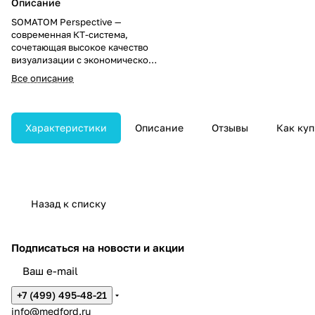
Описание
SOMATOM Perspective —
современная КТ-система,
сочетающая высокое качество
визуализации с экономической
эффективностью. Технология
Все описание
SAFIRE обеспечивает снижение
дозовой нагрузки без потери
диагностической точности, а
пакет функций eCockpit
Характеристики
Описание
Отзывы
Как куп
оптимизирует
энергопотребление и
эксплуатационные затраты,
повышая общую рентабельность
использования оборудования.
Назад к списку
Подписаться
на новости и акции
+7 (499) 495-48-21
info@medford.ru