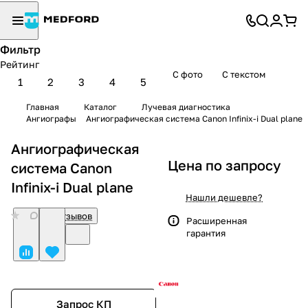
Фильтр
Рейтинг
С фото
С текстом
1
2
3
4
5
Главная
Каталог
Лучевая диагностика
Ангиографы
Ангиографическая система Canon Infinix-i Dual plane
Ангиографическая
Цена по запросу
система Canon
Infinix-i Dual plane
Нашли дешевле?
0
Нет отзывов
Расширенная
гарантия
Запрос КП