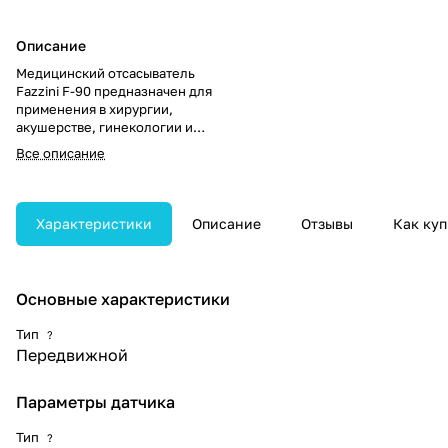
Описание
Медицинский отсасыватель
Fazzini F-90 предназначен для
применения в хирургии,
акушерстве, гинекологии и
эстетической медицине.
Все описание
Обеспечивает высокую
производительность и
надёжную работу в широком
диапазоне клинических задач.
Характеристики
Описание
Отзывы
Как куп
Основные характеристики
Тип
?
Передвижной
Параметры датчика
Тип
?