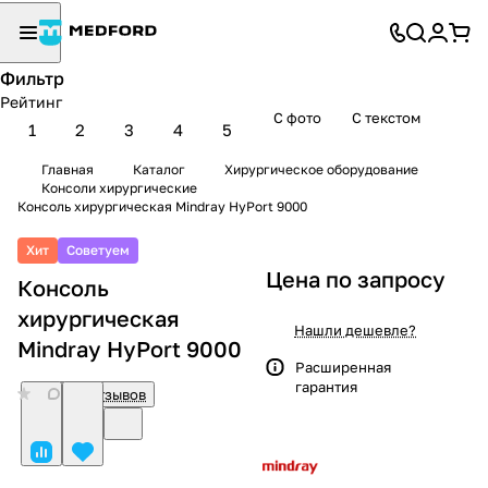
Фильтр
Рейтинг
С фото
С текстом
1
2
3
4
5
Главная
Каталог
Хирургическое оборудование
Консоли хирургические
Консоль хирургическая Mindray HyPort 9000
Хит
Советуем
Цена по запросу
Консоль
хирургическая
Нашли дешевле?
Mindray HyPort 9000
Расширенная
гарантия
0
Нет отзывов