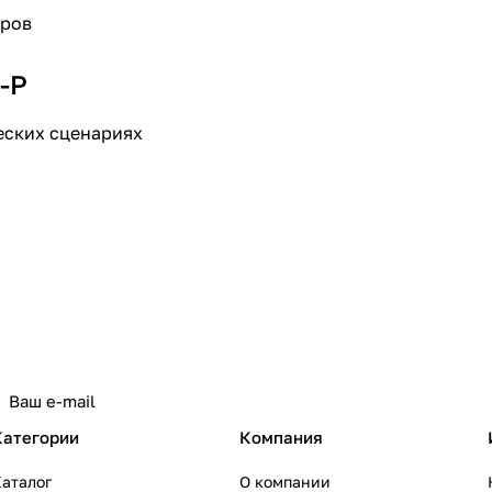
тров
-P
еских сценариях
Категории
Компания
аталог
О компании