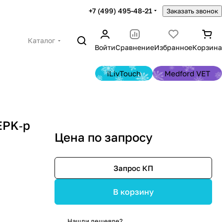
+7 (499) 495-48-21
Заказать звонок
Каталог
Войти
Сравнение
Избранное
Корзина
iLivTouch
Medford VET
EPK‑p
Цена по запросу
Запрос КП
В корзину
Нашли дешевле?