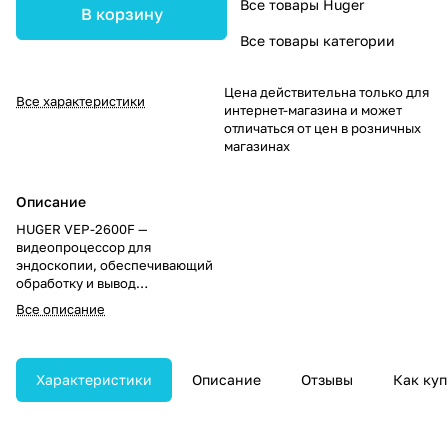
Все товары Huger
В корзину
Все товары категории
Цена действительна только для
Все характеристики
интернет-магазина и может
отличаться от цен в розничных
магазинах
Описание
HUGER VEP-2600F —
видеопроцессор для
эндоскопии, обеспечивающий
обработку и вывод
высококачественного
Все описание
изображения во время
эндоскопических
исследований. Подходит для
диагностики в различных
Характеристики
Описание
Отзывы
Как куп
клинических областях.