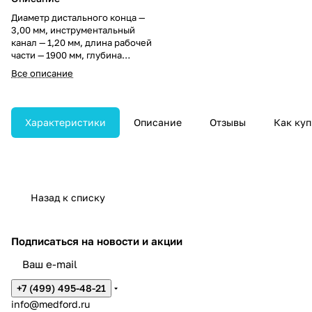
Диаметр дистального конца —
3,00 мм, инструментальный
канал — 1,20 мм, длина рабочей
части — 1900 мм, глубина
резкости — 1–50 мм, углы изгиба
Все описание
вверх/вниз — 90°/90°.
Характеристики
Описание
Отзывы
Как куп
Назад к списку
Подписаться
на новости и акции
+7 (499) 495-48-21
info@medford.ru