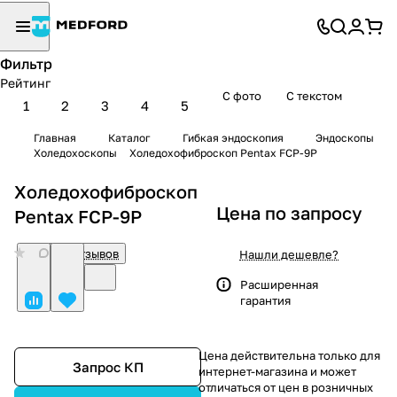
Фильтр
Рейтинг
С фото
С текстом
1
2
3
4
5
Главная
Каталог
Гибкая эндоскопия
Эндоскопы
Холедохоскопы
Холедохофиброскоп Pentax FCP-9P
Холедохофиброскоп
Цена по запросу
Pentax FCP-9P
0
Нет отзывов
Нашли дешевле?
Расширенная
гарантия
Цена действительна только для
Запрос КП
интернет-магазина и может
отличаться от цен в розничных