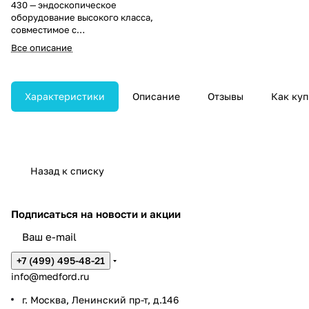
430 — эндоскопическое
оборудование высокого класса,
совместимое с
видеоэндоскопическими
Все описание
системами HD-350 и HD-400.
Модель предназначена для
проведения исследований
верхних отделов желудочно-
Характеристики
Описание
Отзывы
Как куп
кишечного тракта, включая
пищевод, желудок и
двенадцатиперстную кишку.
Назад к списку
Подписаться
на новости и акции
+7 (499) 495-48-21
info@medford.ru
г. Москва, Ленинский пр-т, д.146