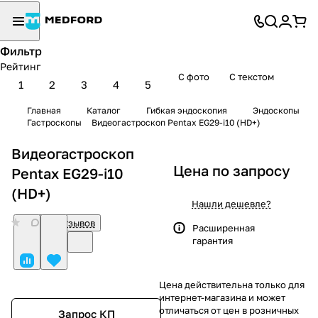
Фильтр
Рейтинг
С фото
С текстом
1
2
3
4
5
Главная
Каталог
Гибкая эндоскопия
Эндоскопы
Гастроскопы
Видеогастроскоп Pentax EG29-i10 (HD+)
Видеогастроскоп
Цена по запросу
Pentax EG29-i10
(HD+)
Нашли дешевле?
0
Нет отзывов
Расширенная
гарантия
Цена действительна только для
интернет-магазина и может
отличаться от цен в розничных
Запрос КП