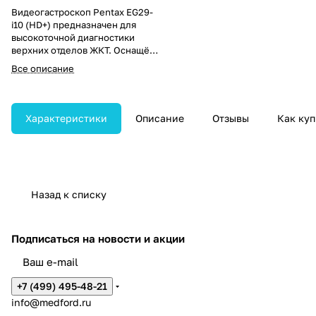
Видеогастроскоп Pentax EG29-
i10 (HD+) предназначен для
высокоточной диагностики
верхних отделов ЖКТ. Оснащён
дистальным концом диаметром
Все описание
9,9 мм, инструментальным
каналом 3,2 мм, рабочей длиной
1050 мм, глубиной резкости 2–
100 мм и углами изгиба
Характеристики
Описание
Отзывы
Как куп
дистальной части 210° вверх /
120° вниз.
Назад к списку
Подписаться
на новости и акции
+7 (499) 495-48-21
info@medford.ru