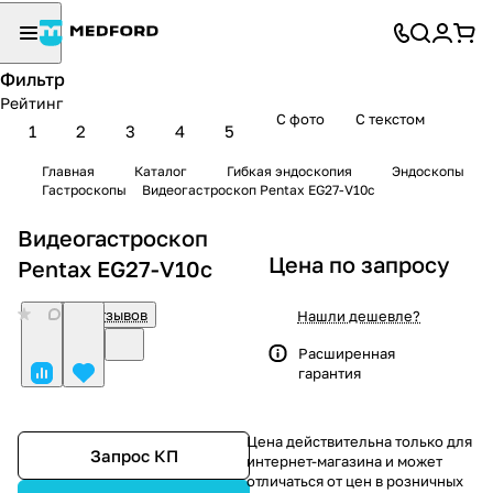
Фильтр
Рейтинг
С фото
С текстом
1
2
3
4
5
Главная
Каталог
Гибкая эндоскопия
Эндоскопы
Гастроскопы
Видеогастроскоп Pentax EG27-V10c
Видеогастроскоп
Цена по запросу
Pentax EG27-V10c
0
Нет отзывов
Нашли дешевле?
Расширенная
гарантия
Цена действительна только для
Запрос КП
интернет-магазина и может
отличаться от цен в розничных