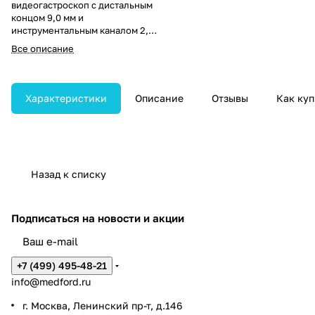
видеогастроскоп с дистальным
концом 9,0 мм и
инструментальным каналом 2,8
мм, обеспечивающий глубину
Все описание
резкости 3–100 мм. Обладает
углами изгиба 210° вверх и 90°
вниз для точной и удобной
навигации.
Характеристики
Описание
Отзывы
Как куп
Назад к списку
Подписаться
на новости и акции
+7 (499) 495-48-21
info@medford.ru
г. Москва, Ленинский пр-т, д.146