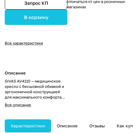
отличаться от цен в розничных
Запрос КП
магазинах
В корзину
Все характеристики
Описание
GIVAS AV4110 — медицинское
кресло с бесшовной обивкой и
эргономичной конструкцией
для максимального комфорта
пациента и удобства персонала.
Все описание
Обеспечивает простоту
дезинфекции и надёжность в
ежедневной эксплуатации.
Характеристики
Описание
Отзывы
Как куп