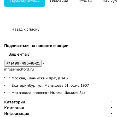
Характеристики
Описание
Отзывы
Как куп
биполярной коагуляции,
нейтральные электроды, а также
кабели и держатели для
подключения инструментов и
электродов.
Назад к списку
Подписаться
на новости и акции
+7 (499) 495-48-21
info@medford.ru
г. Москва, Ленинский пр-т, д.146
г. Екатеринбург ул. Малышева 51, офис 1907
г. Махачкала проспект Имама Шамиля 34г
Категории
Компания
Информация