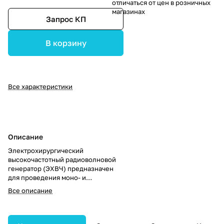
отличаться от цен в розничных
магазинах
Запрос КП
В корзину
Все характеристики
Описание
Электрохирургический
высокочастотный радиоволновой
генератор (ЭХВЧ) предназначен
для проведения моно- и
биполярных хирургических
Все описание
вмешательств. В комплект входят
держатель монополярных
электродов с кабелем длиной 3 м,
инструменты для моно- и