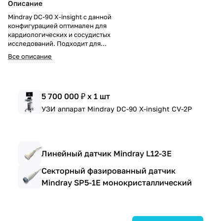
Описание
Mindray DC-90 X-insight с данной
конфигурацией оптимален для
кардиологических и сосудистых
исследований. Подходит для
функциональной диагностики,
Все описание
включая ЭхоКГ с модуляцией
CW и визуализацию
поверхностных структур.
5 700 000 ₽ x 1 шт
УЗИ аппарат Mindray DC-90 X-insight CV-2P
Линейный датчик Mindray L12-3E
Секторный фазированный датчик
Mindray SP5-1E монокристаллический