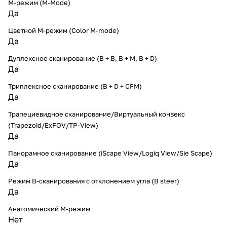
M-режим (M-Mode)
Да
Цветной M-режим (Color M-mode)
Да
Дуплексное сканирование (В + В, В + М, В + D)
Да
Триплексное сканирование (В + D + CFM)
Да
Трапециевидное сканирование/Виртуальный конвекс
(Trapezoid/ExFOV/TP-View)
Да
Панорамное сканирование (iScape View/Logiq View/Sie Scape)
Да
Режим B-сканирования с отклонением угла (B steer)
Да
Анатомический М-режим
Нет