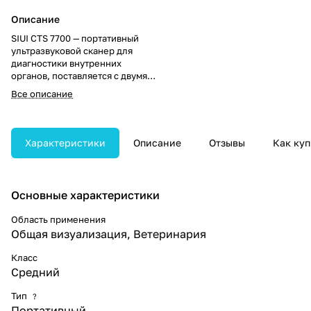
Описание
SIUI CTS 7700 — портативный
ультразвуковой сканер для
диагностики внутренних
органов, поставляется с двумя
датчиками. Обеспечивает
Все описание
универсальность применения в
различных клинических
сценариях.
Характеристики
Описание
Отзывы
Как куп
Основные характеристики
Область применения
Общая визуализация, Ветеринария
Класс
Средний
Тип
?
Портативный