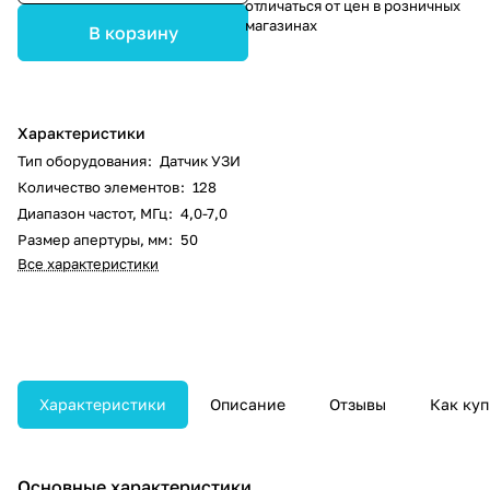
отличаться от цен в розничных
магазинах
В корзину
Характеристики
Тип оборудования
:
Датчик УЗИ
Количество элементов
:
128
Диапазон частот, МГц
:
4,0-7,0
Размер апертуры, мм
:
50
Все характеристики
Характеристики
Описание
Отзывы
Как куп
Основные характеристики