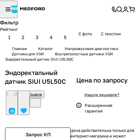
Фильтр
Рейтинг
С фото
С текстом
1
2
3
4
5
Главная
Каталог
Ультразвуковая диагностика
Датчики для УЗИ
Внутриполостные датчики УЗИ
Эндоректальный датчик SIUI U5L50C
Эндоректальный
Цена по запросу
датчик SIUI U5L50C
0
Нет отзывов
Нашли дешевле?
Расширенная
гарантия
Цена действительна только для
Запрос КП
интернет-магазина и может