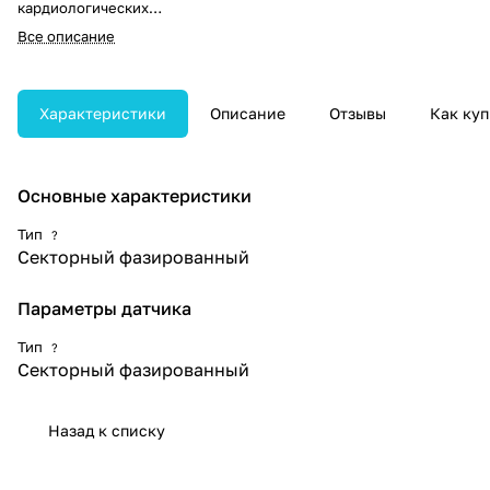
кардиологических
исследований у новорождённых
Все описание
и детей, а также для
транскраниальной диагностики.
Частотный диапазон до 8 МГц
обеспечивает высокое
Характеристики
Описание
Отзывы
Как куп
разрешение изображения на
малых глубинах сканирования.
Основные характеристики
Тип
?
Секторный фазированный
Параметры датчика
Тип
?
Секторный фазированный
Назад к списку