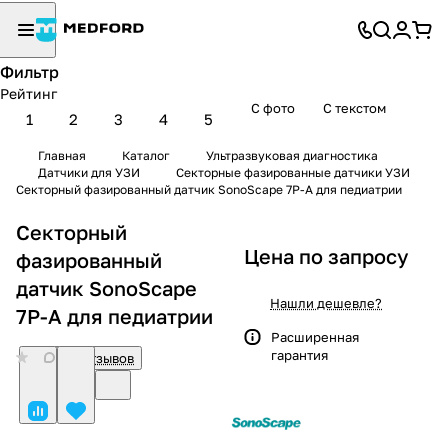
Фильтр
Рейтинг
С фото
С текстом
1
2
3
4
5
Главная
Каталог
Ультразвуковая диагностика
Датчики для УЗИ
Секторные фазированные датчики УЗИ
Секторный фазированный датчик SonoScape 7P-A для педиатрии
Секторный
Цена по запросу
фазированный
датчик SonoScape
Нашли дешевле?
7P-A для педиатрии
Расширенная
гарантия
0
Нет отзывов