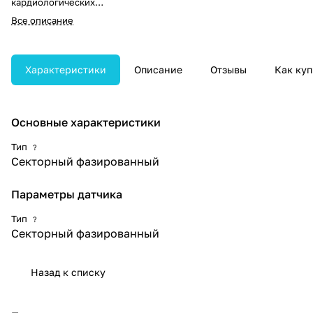
кардиологических
исследований с высокой
Все описание
детализацией изображения.
Оснащён 128 элементами,
работает в частотном диапазоне
4–7 МГц и имеет апертуру 10 мм
Характеристики
Описание
Отзывы
Как куп
для стабильной визуализации
на средних глубинах
сканирования.
Основные характеристики
Тип
?
Секторный фазированный
Параметры датчика
Тип
?
Секторный фазированный
Назад к списку