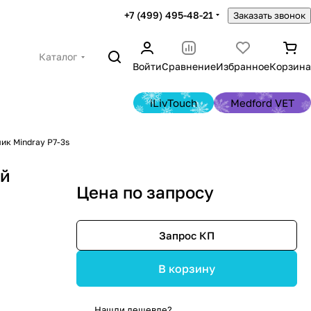
+7 (499) 495-48-21
Заказать звонок
Каталог
Войти
Сравнение
Избранное
Корзина
iLivTouch
Medford VET
ик Mindray P7-3s
ый
Цена по запросу
Запрос КП
В корзину
Нашли дешевле?