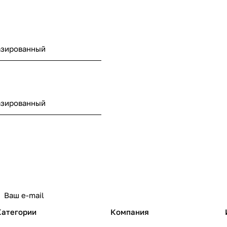
азированный
азированный
Категории
Компания