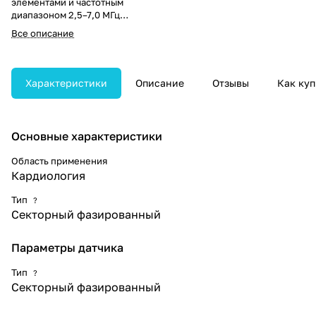
элементами и частотным
диапазоном 2,5–7,0 МГц
предназначен для
Все описание
кардиологических и
неонатальных исследований.
Обеспечивает хорошее
сочетание глубины
Характеристики
Описание
Отзывы
Как куп
проникновения и разрешающей
способности.
Основные характеристики
Область применения
Кардиология
Тип
?
Секторный фазированный
Параметры датчика
Тип
?
Секторный фазированный