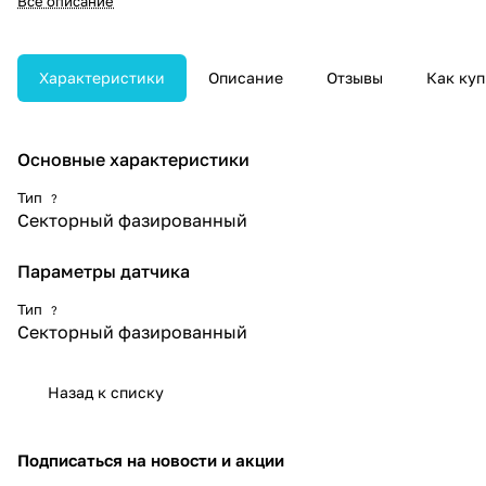
Все описание
работает в частотном диапазоне
1,0–5,0 МГц и имеет апертуру 16
мм для стабильной
визуализации на различных
Характеристики
Описание
Отзывы
Как куп
глубинах сканирования.
Основные характеристики
Тип
?
Секторный фазированный
Параметры датчика
Тип
?
Секторный фазированный
Назад к списку
Подписаться
на новости и акции