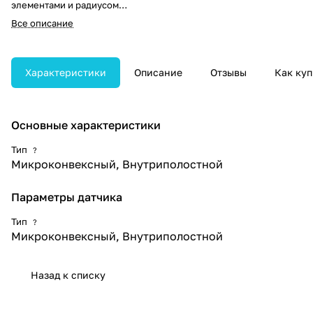
элементами и радиусом
кривизны 10 мм предназначен
Все описание
для ректальных и вагинальных
исследований. Обеспечивает
широкий частотный диапазон
2,0–11,0 МГц и высокую
Характеристики
Описание
Отзывы
Как куп
детализацию за счёт высокой
плотности элементов.
Основные характеристики
Тип
?
Микроконвексный, Внутриполостной
Параметры датчика
Тип
?
Микроконвексный, Внутриполостной
Назад к списку