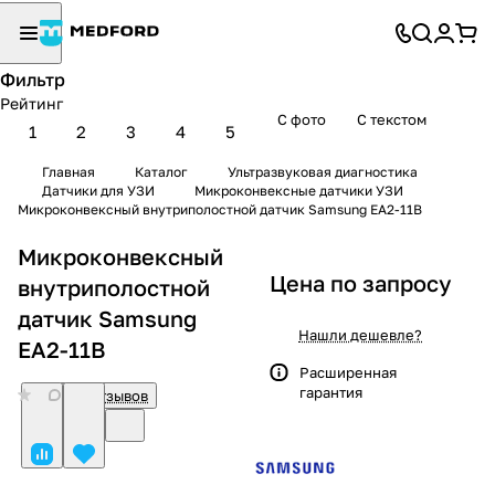
Фильтр
Рейтинг
С фото
С текстом
1
2
3
4
5
Главная
Каталог
Ультразвуковая диагностика
Датчики для УЗИ
Микроконвексные датчики УЗИ
Микроконвексный внутриполостной датчик Samsung EA2-11B
Микроконвексный
Цена по запросу
внутриполостной
датчик Samsung
Нашли дешевле?
EA2-11B
Расширенная
гарантия
0
Нет отзывов