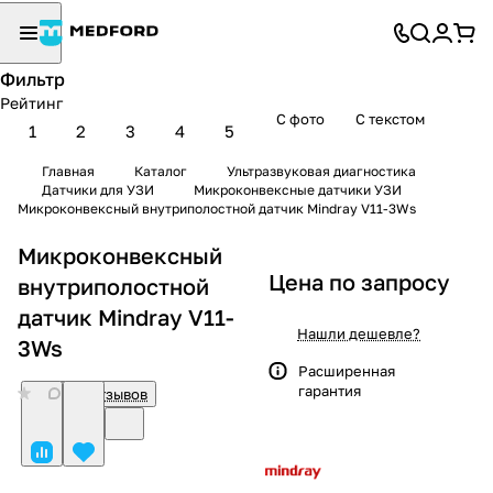
Фильтр
Рейтинг
С фото
С текстом
1
2
3
4
5
Главная
Каталог
Ультразвуковая диагностика
Датчики для УЗИ
Микроконвексные датчики УЗИ
Микроконвексный внутриполостной датчик Mindray V11-3Ws
Микроконвексный
Цена по запросу
внутриполостной
датчик Mindray V11-
Нашли дешевле?
3Ws
Расширенная
гарантия
0
Нет отзывов