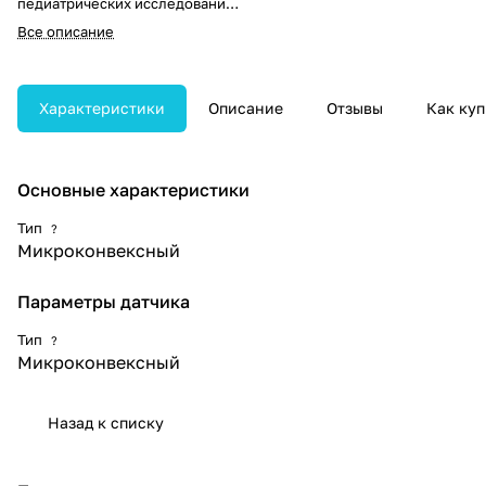
педиатрических исследований с
высокой детализацией
Все описание
изображения. Оснащён 128
элементами, работает в
частотном диапазоне 3,0–9,0
МГц и имеет радиус кривизны 10
Характеристики
Описание
Отзывы
Как куп
мм, обеспечивая точное
сканирование в ограниченных
анатомических зонах.
Основные характеристики
Тип
?
Микроконвексный
Параметры датчика
Тип
?
Микроконвексный
Назад к списку