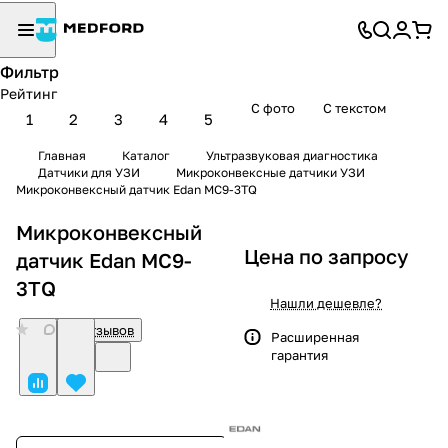
Фильтр
Рейтинг
С фото
С текстом
1
2
3
4
5
Главная
Каталог
Ультразвуковая диагностика
Датчики для УЗИ
Микроконвексные датчики УЗИ
Микроконвексный датчик Edan MC9-3TQ
Микроконвексный
Цена по запросу
датчик Edan MC9-
3TQ
Нашли дешевле?
0
Нет отзывов
Расширенная
гарантия