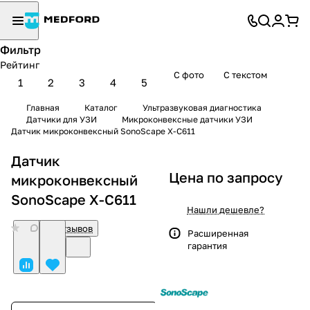
Фильтр
Рейтинг
С фото
С текстом
1
2
3
4
5
Главная
Каталог
Ультразвуковая диагностика
Датчики для УЗИ
Микроконвексные датчики УЗИ
Датчик микроконвексный SonoScape X-C611
Датчик
Цена по запросу
микроконвексный
SonoScape X-C611
Нашли дешевле?
0
Нет отзывов
Расширенная
гарантия