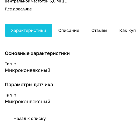
центральной частотой 6,0 МГц и
оснащён 128 элементами для
Все описание
получения чёткого
изображения. Радиус кривизны
14 мм и угол сканирования 135°
обеспечивают широкий сектор
Характеристики
Описание
Отзывы
Как куп
обзора и удобство при
проведении исследований.
Основные характеристики
Тип
?
Микроконвексный
Параметры датчика
Тип
?
Микроконвексный
Назад к списку