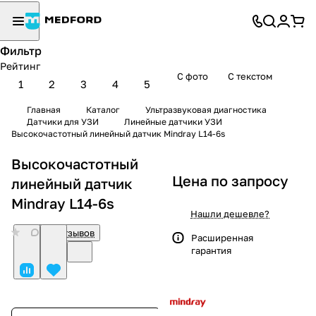
Фильтр
Рейтинг
С фото
С текстом
1
2
3
4
5
Главная
Каталог
Ультразвуковая диагностика
Датчики для УЗИ
Линейные датчики УЗИ
Высокочастотный линейный датчик Mindray L14-6s
Высокочастотный
Цена по запросу
линейный датчик
Mindray L14-6s
Нашли дешевле?
0
Нет отзывов
Расширенная
гарантия